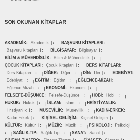
SON OKUNAN KITAPLAR
AKADEMIK:
Akademik
:
BAŞVURU KITAPLARI:
Başvuru Kitapları
:
BILGISAYAR:
Bilgisayar
:
BILIM & MÜHENDISLIK:
Bilim & Mühendislik
:
ÇOCUK KITAPLARI:
Çocuk Kitapları
:
DERS KITAPLARI:
Ders Kitapları
:
DIĞER:
Diğer
:
DIN:
Din
:
EDEBIYAT:
Edebiyat
:
EĞITIM:
Eğitim
:
EĞLENCE-MIZAH:
Eğlence-Mizah
:
EKONOMI:
Ekonomi
:
FELSEFE-DÜŞÜNCE:
Felsefe-Düşünce
:
HOBI:
Hobi
:
HUKUK:
Hukuk
:
İSLAM:
İslam
:
HRISTIYANLIK:
Hristiyanlık
:
MUSEVILIK:
Musevilik
:
KADIN-ERKEK:
Kadın-Erkek
:
KIŞISEL GELIŞIM:
Kişisel Gelişim
:
KÜLTÜR:
Kültür
:
MÜZIK:
Müzik
:
PSIKOLOJI:
Psikoloji
:
SAĞLIK-TIP:
Sağlık-Tıp
:
SANAT:
Sanat
: