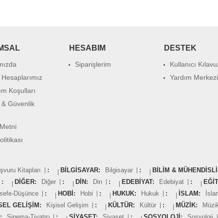
MSAL
HESABIM
DESTEK
mızda
Siparişlerim
Kullanıcı Kılav
 Hesaplarımız
Yardım Merkezi
ım Koşulları
k & Güvenlik
Metni
litikası
şvuru Kitapları
:
BILGISAYAR:
Bilgisayar
:
BILIM & MÜHENDISLI
:
DIĞER:
Diğer
:
DIN:
Din
:
EDEBIYAT:
Edebiyat
:
EĞIT
lsefe-Düşünce
:
HOBI:
Hobi
:
HUKUK:
Hukuk
:
İSLAM:
İsla
SEL GELIŞIM:
Kişisel Gelişim
:
KÜLTÜR:
Kültür
:
MÜZIK:
Müzi
:
Sinema-Tiyatro
:
SIYASET:
Siyaset
:
SOSYOLOJI:
Sosyoloji