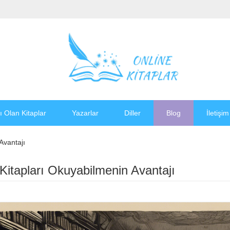
ı Olan Kitaplar
Yazarlar
Diller
Blog
İletişim
Avantajı
Kitapları Okuyabilmenin Avantajı