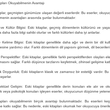
apları Okuyabilmenin Avantajı
aplar, geçmişten günümüze ulaşan değerli eserlerdir. Bu eserler, okuyuc
menin avantajları arasında şunlar bulunmaktadır:
 ve Kültür Bilgisi: Eski kitaplar, geçmiş dönemlerin kültürünü ve yaşa
daha fazla bilgi sahibi olurlar ve farklı kültürleri daha iyi anlarlar.
e Kelime Bilgisi: Eski kitaplar genellikle daha ağır ve derin bir dil k
esine yardımcı olur. Farklı dönemlerin dil yapısını görmek, dil becerilerini
ı Perspektifler: Eski kitaplar, genellikle farklı perspektiflerden olaylar
masını sağlar. Farklı düşünce tarzlarını keşfetmek, zihinsel gelişime katk
ik Doygunluk: Eski kitapların klasik ve zamansız bir estetiği vardır. Bu k
aşarlar.
ektüel Gelişim: Eski kitaplar genellikle derin konuları ele alır ve ok
ik veya psikolojik konuları işleyen eserler, okuyucunun düşünme yeteneğin
tapları okuyabilmenin birçok avantajı bulunmaktadır. Bu eserleri ke
ne katkı sağlar. Bu nedenle, eski kitapları okumak her okuyucuya önerilen 