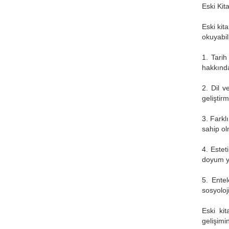
Eski Kit
Eski kit
okuyabil
1. Tarih
hakkında 
2. Dil v
geliştirm
3. Farkl
sahip ol
4. Estet
doyum y
5. Entel
sosyoloj
Eski ki
gelişimi