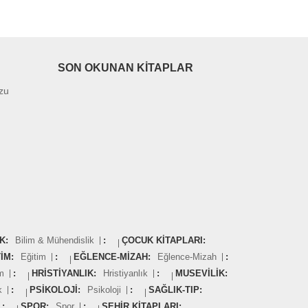
SON OKUNAN KITAPLAR
uzu
K:
Bilim & Mühendislik
:
ÇOCUK KITAPLARI:
IM:
Eğitim
:
EĞLENCE-MIZAH:
Eğlence-Mizah
:
m
:
HRISTIYANLIK:
Hristiyanlık
:
MUSEVILIK:
k
:
PSIKOLOJI:
Psikoloji
:
SAĞLIK-TIP:
:
SPOR:
Spor
:
ŞEHIR KITAPLARI: