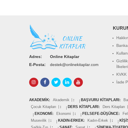
KURU
Hakkı
Banka
Kullan
Adres:
Online Kitaplar
Gizlili
E-Posta:
destek@onlinekitaplar.com
İlkeleri
KVKK 
İade Po
AKADEMIK:
Akademik
:
BAŞVURU KITAPLARI:
Ba
Çocuk Kitapları
:
DERS KITAPLARI:
Ders Kitapları
EKONOMI:
Ekonomi
:
FELSEFE-DÜŞÜNCE:
Fe
Musevilik
:
KADIN-ERKEK:
Kadın-Erkek
:
KIŞI
Sağlık-Tıp
:
SANAT:
Sanat
:
SINEMA-TIYATRO