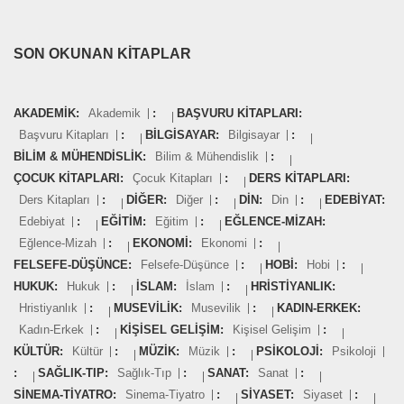
SON OKUNAN KITAPLAR
AKADEMIK:
Akademik
:
BAŞVURU KITAPLARI:
Başvuru Kitapları
:
BILGISAYAR:
Bilgisayar
:
BILIM & MÜHENDISLIK:
Bilim & Mühendislik
:
ÇOCUK KITAPLARI:
Çocuk Kitapları
:
DERS KITAPLARI:
Ders Kitapları
:
DIĞER:
Diğer
:
DIN:
Din
:
EDEBIYAT:
Edebiyat
:
EĞITIM:
Eğitim
:
EĞLENCE-MIZAH:
Eğlence-Mizah
:
EKONOMI:
Ekonomi
:
FELSEFE-DÜŞÜNCE:
Felsefe-Düşünce
:
HOBI:
Hobi
:
HUKUK:
Hukuk
:
İSLAM:
İslam
:
HRISTIYANLIK:
Hristiyanlık
:
MUSEVILIK:
Musevilik
:
KADIN-ERKEK:
Kadın-Erkek
:
KIŞISEL GELIŞIM:
Kişisel Gelişim
:
KÜLTÜR:
Kültür
:
MÜZIK:
Müzik
:
PSIKOLOJI:
Psikoloji
:
SAĞLIK-TIP:
Sağlık-Tıp
:
SANAT:
Sanat
:
SINEMA-TIYATRO:
Sinema-Tiyatro
:
SIYASET:
Siyaset
: