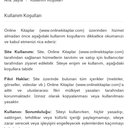
Ana Sayfa
Kullanım Koşulları
Kullanım Koşulları
Online Kitaplar (www.onlinekitaplar.com) üzerinden hizmet
almadan önce aşağıdaki kullanım koşullarını dikkatlice okumanızı
ve kabul etmenizi rica ederiz:
Site Kullanımı:
Site, Online Kitaplar (www.onlinekitaplar.com)
tarafından sağlanan hizmetlerin tanıtımı ve satışı için kullanıcılar
tarafından ziyaret edilebilir. Siteye erişim ve kullanım, aşağıdaki
koşullara tabidir.
Fikri Haklar:
Site üzerinde bulunan tüm içerikler (metinler,
görseller, videolar vb.) Online Kitaplar (www.onlinekitaplar.com)'a
aittir ve uluslararası fikri mülkiyet yasaları tarafından
korunmaktadır. İzinsiz olarak kopyalanması veya kullanılması
yasaktır.
Kullanıcı Sorumluluğu:
Siteyi kullanırken, hiçbir yasadışı,
saldırgan, tehditkar veya küfürlü içeriği paylaşmamayı, siteye
zarar verecek veya işleyişini engelleyecek eylemlerden kaçınmayı