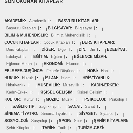
SON OKUNAN KITAPLAR
AKADEMIK:
Akademik
:
BAŞVURU KITAPLARI:
Başvuru Kitapları
:
BILGISAYAR:
Bilgisayar
:
BILIM & MÜHENDISLIK:
Bilim & Mühendislik
:
ÇOCUK KITAPLARI:
Çocuk Kitapları
:
DERS KITAPLARI:
Ders Kitapları
:
DIĞER:
Diğer
:
DIN:
Din
:
EDEBIYAT:
Edebiyat
:
EĞITIM:
Eğitim
:
EĞLENCE-MIZAH:
Eğlence-Mizah
:
EKONOMI:
Ekonomi
:
FELSEFE-DÜŞÜNCE:
Felsefe-Düşünce
:
HOBI:
Hobi
:
HUKUK:
Hukuk
:
İSLAM:
İslam
:
HRISTIYANLIK:
Hristiyanlık
:
MUSEVILIK:
Musevilik
:
KADIN-ERKEK:
Kadın-Erkek
:
KIŞISEL GELIŞIM:
Kişisel Gelişim
:
KÜLTÜR:
Kültür
:
MÜZIK:
Müzik
:
PSIKOLOJI:
Psikoloji
:
SAĞLIK-TIP:
Sağlık-Tıp
:
SANAT:
Sanat
:
SINEMA-TIYATRO:
Sinema-Tiyatro
:
SIYASET:
Siyaset
:
SOSYOLOJI:
Sosyoloji
:
SPOR:
Spor
:
ŞEHIR KITAPLARI:
Şehir Kitapları
:
TARIH:
Tarih
:
TURIZM-GEZI: