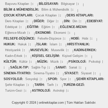
Başvuru Kitapları
:
BILGISAYAR:
Bilgisayar
:
BILIM & MÜHENDISLIK:
Bilim & Mühendislik
:
ÇOCUK KITAPLARI:
Çocuk Kitapları
:
DERS KITAPLARI:
Ders Kitapları
:
DIĞER:
Diğer
:
DIN:
Din
:
EDEBIYAT:
Edebiyat
:
EĞITIM:
Eğitim
:
EĞLENCE-MIZAH:
Eğlence-Mizah
:
EKONOMI:
Ekonomi
:
FELSEFE-DÜŞÜNCE:
Felsefe-Düşünce
:
HOBI:
Hobi
:
HUKUK:
Hukuk
:
İSLAM:
İslam
:
HRISTIYANLIK:
Hristiyanlık
:
MUSEVILIK:
Musevilik
:
KADIN-ERKEK:
Kadın-Erkek
:
KIŞISEL GELIŞIM:
Kişisel Gelişim
:
KÜLTÜR:
Kültür
:
MÜZIK:
Müzik
:
PSIKOLOJI:
Psikoloji
:
SAĞLIK-TIP:
Sağlık-Tıp
:
SANAT:
Sanat
:
SINEMA-TIYATRO:
Sinema-Tiyatro
:
SIYASET:
Siyaset
:
SOSYOLOJI:
Sosyoloji
:
SPOR:
Spor
:
ŞEHIR KITAPLARI:
Şehir Kitapları
:
TARIH:
Tarih
:
TURIZM-GEZI:
Turizm-Gezi
:
ASTROLOJI:
Astroloji
:
Copyright © 2024 | onlinekitaplar.com | Tüm Hakları Saklıdır.