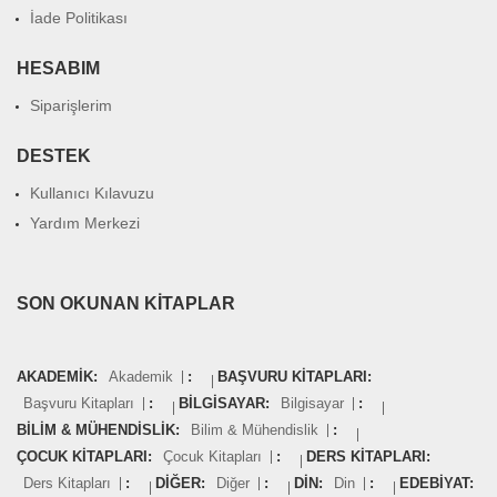
İade Politikası
HESABIM
Siparişlerim
DESTEK
Kullanıcı Kılavuzu
Yardım Merkezi
SON OKUNAN KITAPLAR
AKADEMIK:
Akademik
:
BAŞVURU KITAPLARI:
Başvuru Kitapları
:
BILGISAYAR:
Bilgisayar
:
BILIM & MÜHENDISLIK:
Bilim & Mühendislik
:
ÇOCUK KITAPLARI:
Çocuk Kitapları
:
DERS KITAPLARI:
Ders Kitapları
:
DIĞER:
Diğer
:
DIN:
Din
:
EDEBIYAT: