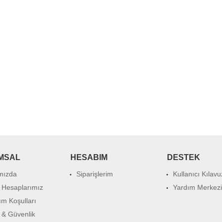
BAGA
BAGA
Yalnız Adam
Yalnız Adam
MSAL
HESABIM
DESTEK
mızda
Siparişlerim
Kullanıcı Kılav
 Hesaplarımız
Yardım Merkezi
ım Koşulları
k & Güvenlik