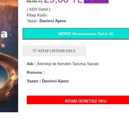
49,00 TL
%41 İNDİRİM
( KDV Dahil )
Kitap Kodu:
Yazar:
Davinci Ajans
WORD Versiyonunu Satın Al
KITAP LISTEME EKLE
Adı :
Astroloji ile Kendini Tanıma Sanatı
Konusu :
Davinci Ajans
Davinci Ajans
Yazarı :
Davinci Ajans
Toplulukta Ön Plana Çıkma Rehberi
Toplulukta Ön Plana Çıkma 
KITABI ÜCRETSIZ OKU