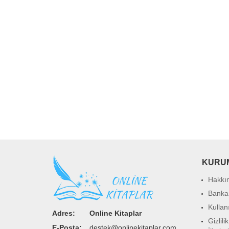
KURU
Hakkı
Banka
Kullan
Adres:
Online Kitaplar
Gizlili
E-Posta:
destek@onlinekitaplar.com