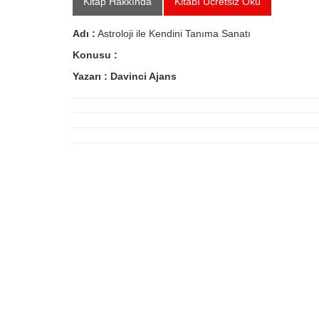
Kitap Hakkında
Kitabı Ücretsiz Oku
Adı :
Astroloji ile Kendini Tanıma Sanatı
Konusu :
Yazarı :
Davinci Ajans