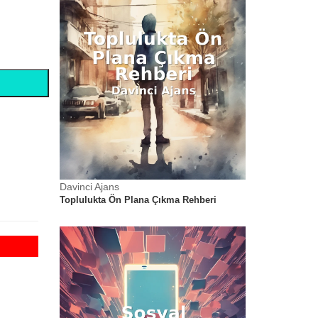
Davinci Ajans
Davinci Ajans
Rehberi
Toplulukta Ön Plana Çıkma Rehberi
Toplulukta Ön P