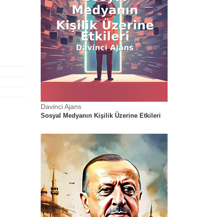
Davinci Ajans
Davinci Ajans
ine Etkileri
Sosyal Medyanın Kişilik Üzerine Etkileri
Sosyal Medyanın 